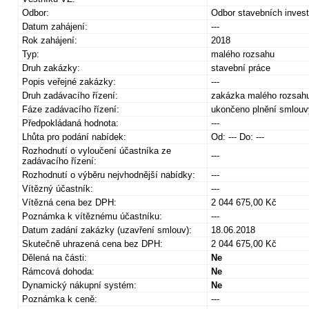
Odbor:
Odbor stavebních invest
Datum zahájení:
---
Rok zahájení:
2018
Typ:
malého rozsahu
Druh zakázky:
stavební práce
Popis veřejné zakázky:
---
Druh zadávacího řízení:
zakázka malého rozsah
Fáze zadávacího řízení:
ukončeno plnění smlouv
Předpokládaná hodnota:
---
Lhůta pro podání nabídek:
Od: --- Do: ---
Rozhodnutí o vyloučení účastníka ze
---
zadávacího řízení:
Rozhodnutí o výběru nejvhodnější nabídky:
---
Vítězný účastník:
---
Vítězná cena bez DPH:
2 044 675,00 Kč
Poznámka k vítěznému účastníku:
---
Datum zadání zakázky (uzavření smlouv):
18.06.2018
Skutečně uhrazená cena bez DPH:
2 044 675,00 Kč
Dělená na části:
Ne
Rámcová dohoda:
Ne
Dynamický nákupní systém:
Ne
Poznámka k ceně:
---